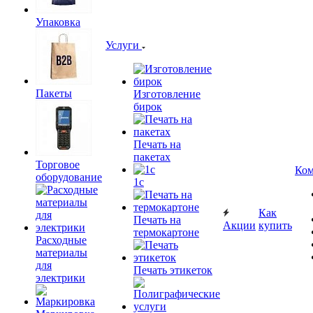
Упаковка
Услуги
Пакеты
Изготовление
бирок
Печать на
пакетах
Торговое
Ком
оборудование
1c
Как
Печать на
Акции
купить
термокартоне
Расходные
материалы
для
Печать этикеток
электрики