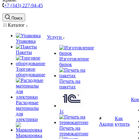
+7 (343) 227-94-45
Поиск
Каталог
Услуги
Упаковка
Пакеты
Изготовление
бирок
Торговое
оборудование
Печать на
пакетах
Ком
Расходные
материалы
1c
для
Как
электрики
Акции
купить
Печать на
термокартоне
Маркировка