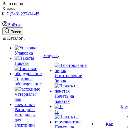
Ваш город
Крым
+7 (343) 227-94-45
Войти
Поиск
Каталог
Упаковка
Услуги
Пакеты
Изготовление
Торговое
бирок
оборудование
Печать на
пакетах
Ком
Расходные
1c
материалы
для
Как
электрики
Печать на