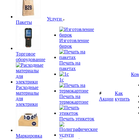
Услуги
Пакеты
Изготовление
бирок
Торговое
оборудование
Печать на
пакетах
Ком
1c
Расходные
материалы
Как
Печать на
для
Акции
купить
термокартоне
электрики
Печать этикеток
Маркировка