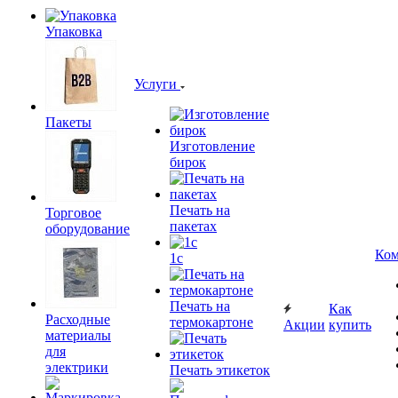
Упаковка
Услуги
Пакеты
Изготовление
бирок
Печать на
Торговое
пакетах
оборудование
Ком
1c
Печать на
Как
Расходные
термокартоне
Акции
купить
материалы
для
электрики
Печать этикеток