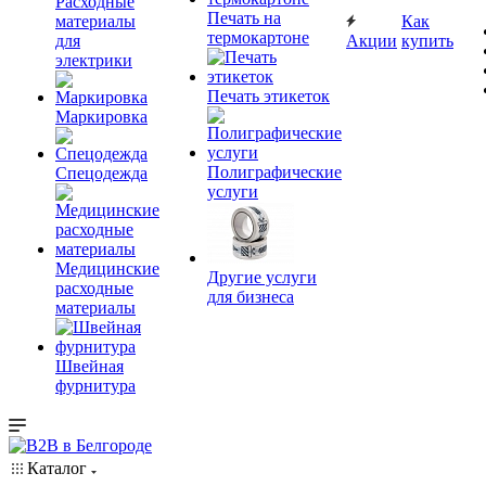
Расходные
Печать на
материалы
Как
термокартоне
для
Акции
купить
электрики
Печать этикеток
Маркировка
Полиграфические
Спецодежда
услуги
Медицинские
Другие услуги
расходные
для бизнеса
материалы
Швейная
фурнитура
Каталог