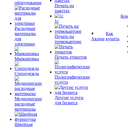
оборудование
Печать на
пакетах
Ком
1c
Расходные
материалы
Как
Печать на
для
Акции
купить
термокартоне
электрики
Печать этикеток
Маркировка
Спецодежда
Полиграфические
услуги
Другие услуги
Медицинские
для бизнеса
расходные
материалы
Швейная