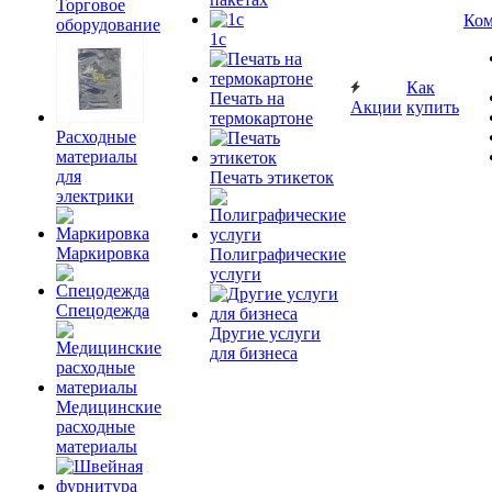
Торговое
Ком
оборудование
1c
Как
Печать на
Акции
купить
термокартоне
Расходные
материалы
для
Печать этикеток
электрики
Маркировка
Полиграфические
услуги
Спецодежда
Другие услуги
для бизнеса
Медицинские
расходные
материалы