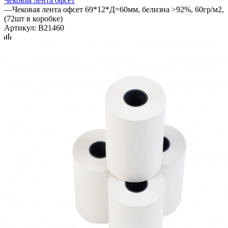
Чековая лента офсет
—
Чековая лента офсет 69*12*Д=60мм, белизна >92%, 60гр/м2,
(72шт в коробке)
Артикул:
B21460