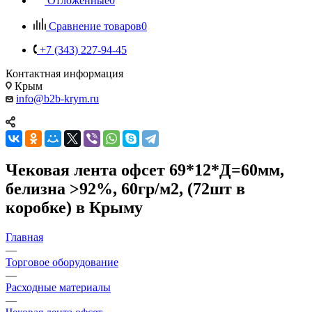
Отложенные
0
Сравнение товаров
0
+7 (343) 227-94-45
Контактная информация
Крым
info@b2b-krym.ru
Чековая лента офсет 69*12*Д=60мм,
белизна >92%, 60гр/м2, (72шт в
коробке) в Крыму
Главная
—
Торговое оборудование
—
Расходные материалы
—