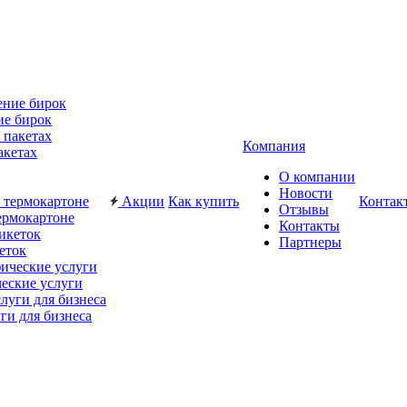
ие бирок
Компания
акетах
О компании
Новости
Акции
Как купить
Контак
Отзывы
ермокартоне
Контакты
Партнеры
еток
еские услуги
ги для бизнеса