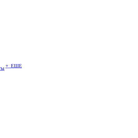
+ ЕЩЕ
ты