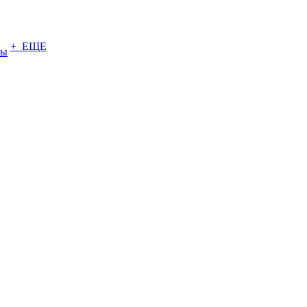
+ ЕЩЕ
ты