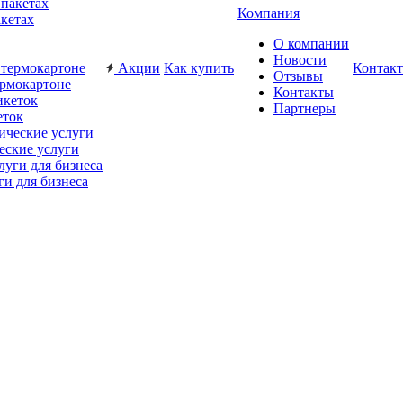
Компания
акетах
О компании
Новости
Акции
Как купить
Контак
Отзывы
ермокартоне
Контакты
Партнеры
еток
еские услуги
ги для бизнеса