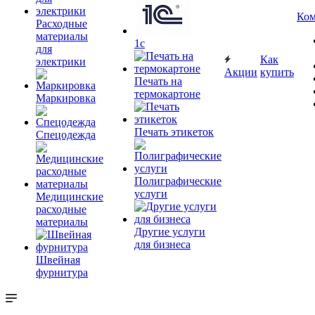
Ком
Расходные
материалы
1c
для
Как
электрики
Акции
купить
Печать на
термокартоне
Маркировка
Печать этикеток
Спецодежда
Полиграфические
услуги
Медицинские
расходные
материалы
Другие услуги
для бизнеса
Швейная
фурнитура