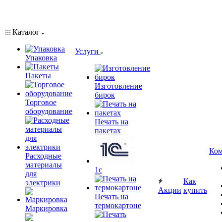
Каталог
Услуги
Упаковка
Пакеты
Изготовление
бирок
Торговое
оборудование
Печать на
пакетах
Ком
Расходные
материалы
1c
для
Как
электрики
Акции
купить
Печать на
термокартоне
Маркировка