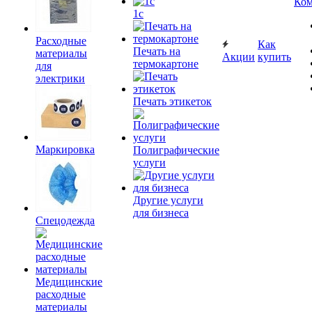
Ком
1c
Расходные
Как
Печать на
материалы
Акции
купить
термокартоне
для
электрики
Печать этикеток
Маркировка
Полиграфические
услуги
Другие услуги
для бизнеса
Спецодежда
Медицинские
расходные
материалы