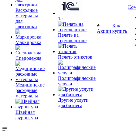
Ком
Расходные
материалы
1c
для
Как
электрики
Акции
купить
Печать на
термокартоне
Маркировка
Печать этикеток
Спецодежда
Полиграфические
услуги
Медицинские
расходные
материалы
Другие услуги
для бизнеса
Швейная
фурнитура