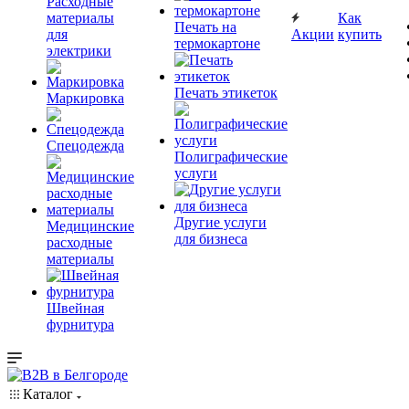
Расходные
материалы
Как
Печать на
для
Акции
купить
термокартоне
электрики
Печать этикеток
Маркировка
Спецодежда
Полиграфические
услуги
Другие услуги
Медицинские
для бизнеса
расходные
материалы
Швейная
фурнитура
Каталог