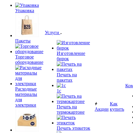
Упаковка
Услуги
Пакеты
Изготовление
Торговое
бирок
оборудование
Печать на
пакетах
Ком
Расходные
1c
материалы
для
Как
электрики
Печать на
Акции
купить
термокартоне
Печать этикеток