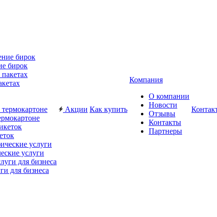
ие бирок
Компания
акетах
О компании
Новости
Акции
Как купить
Контак
Отзывы
ермокартоне
Контакты
Партнеры
еток
еские услуги
ги для бизнеса