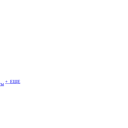
+ ЕЩЕ
ты