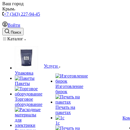
Ваш город
Крым
+7 (343) 227-94-45
Войти
Поиск
Каталог
Услуги
Упаковка
Пакеты
Изготовление
бирок
Торговое
оборудование
Печать на
пакетах
Ком
1c