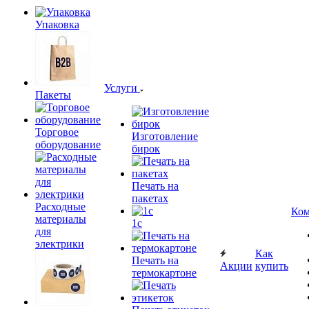
Упаковка
Услуги
Пакеты
Торговое
Изготовление
оборудование
бирок
Печать на
пакетах
Расходные
Ком
материалы
1c
для
электрики
Как
Печать на
Акции
купить
термокартоне