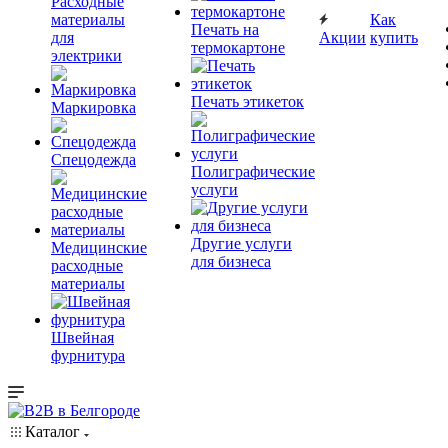
Расходные
материалы
Как
Печать на
для
Акции
купить
термокартоне
электрики
Печать этикеток
Маркировка
Спецодежда
Полиграфические
услуги
Другие услуги
Медицинские
для бизнеса
расходные
материалы
Швейная
фурнитура
Каталог