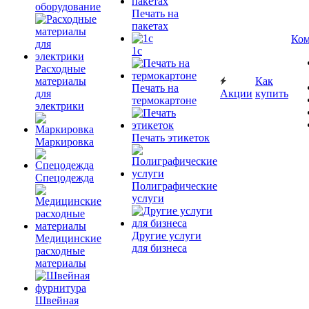
оборудование
Печать на
пакетах
Ком
1c
Расходные
материалы
Как
Печать на
для
Акции
купить
термокартоне
электрики
Печать этикеток
Маркировка
Спецодежда
Полиграфические
услуги
Другие услуги
Медицинские
для бизнеса
расходные
материалы
Швейная