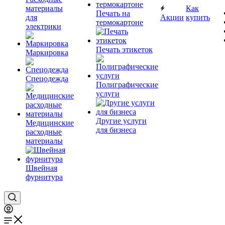
материалы
Как
Печать на
для
Акции
купить
термокартоне
электрики
Печать этикеток
Маркировка
Спецодежда
Полиграфические
услуги
Другие услуги
Медицинские
для бизнеса
расходные
материалы
Швейная
фурнитура