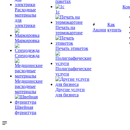
пакетах
Ком
Расходные
1c
материалы
для
Как
электрики
Печать на
Акции
купить
термокартоне
Маркировка
Печать этикеток
Спецодежда
Полиграфические
услуги
Медицинские
расходные
Другие услуги
материалы
для бизнеса
Швейная
фурнитура